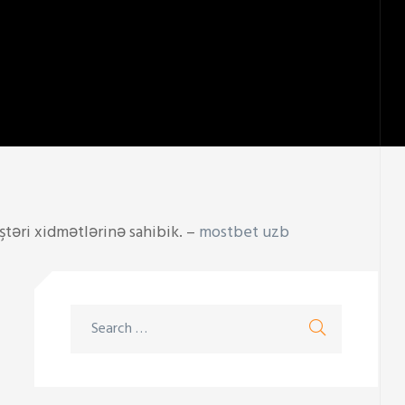
ştəri xidmətlərinə sahibik. –
mostbet uzb