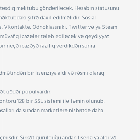
 təsdiq məktubu göndəriləcək. Hesabın statusunu
ktubdakı şifrə daxil edilməlidir. Sosial
, VKontakte, Odnoklassniki, Twitter və ya Steam
 müvafiq icazələr tələb ediləcək və qeydiyyat
bir neçə icazəyə razılıq verdikdən sonra
mətindən bir lisenziya aldı və rəsmi olaraq
yət qədər populyardır.
ontoru 128 bir SSL sistemi ilə təmin olunub.
alları da sıradan marketlərə nisbətdə daha
mişdir. Şirkət qurulduğu andan lisenziya aldı və