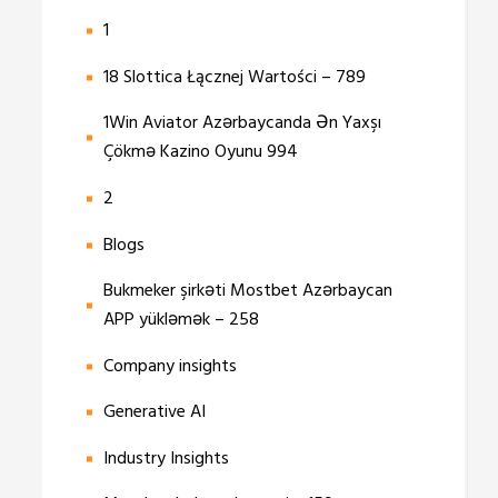
1
18 Slottica Łącznej Wartości – 789
1Win Aviator Azərbaycanda Ən Yaxşı
Çökmə Kazino Oyunu 994
2
Blogs
Bukmeker şirkəti Mostbet Azərbaycan
APP yükləmək – 258
Company insights
Generative AI
Industry Insights