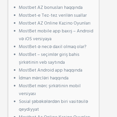
Mostbet AZ bonusları haqqında
Mostbet-e Tez-tez verilən suallar
Mostbet AZ Online Kazino Oyunları
MostBet mobile app baxış – Android
və iOS versiyaya
MostBet-ə necə daxil olmaq olar?
MostBet – seçimlər giriş bahis
şirkətinin veb saytında
MostBet Android app haqqında
İdman mərcləri haqqında
MostBet mərc şirkətinin mobil
versiyası
Sosial şəbəkələrdən biri vasitəsilə
qeydiyyat