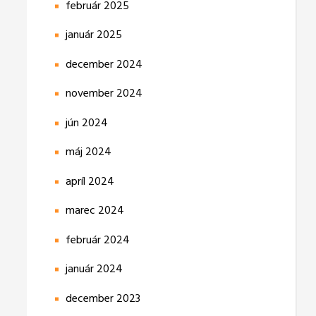
február 2025
január 2025
december 2024
november 2024
jún 2024
máj 2024
apríl 2024
marec 2024
február 2024
január 2024
december 2023