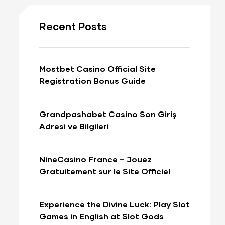
Recent Posts
Mostbet Casino Official Site
Registration Bonus Guide
Grandpashabet Casino Son Giriş
Adresi ve Bilgileri
NineCasino France – Jouez
Gratuitement sur le Site Officiel
Experience the Divine Luck: Play Slot
Games in English at Slot Gods