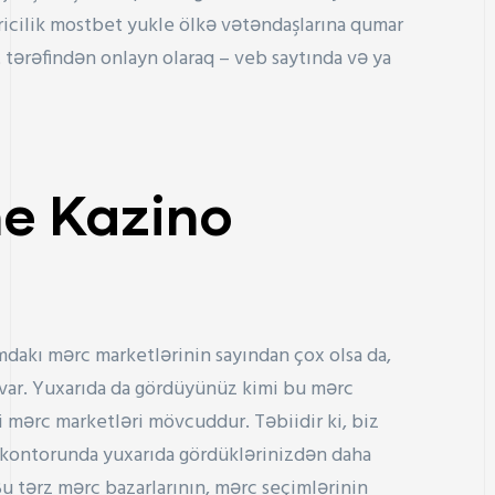
icilik
mostbet yukle
ölkə vətəndaşlarına qumar
tərəfindən onlayn olaraq – veb saytında və ya
ne Kazino
mdakı mərc marketlərinin sayından çox olsa da,
 var. Yuxarıda da gördüyünüz kimi bu mərc
i mərc marketləri mövcuddur. Təbiidir ki, biz
 kontorunda yuxarıda gördüklərinizdən daha
u tərz mərc bazarlarının, mərc seçimlərinin