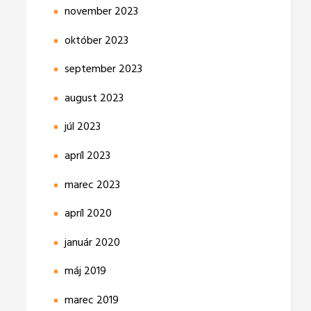
november 2023
október 2023
september 2023
august 2023
júl 2023
apríl 2023
marec 2023
apríl 2020
január 2020
máj 2019
marec 2019