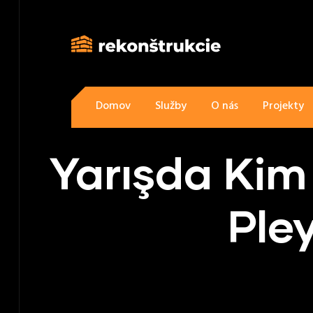
Domov
Služby
O nás
Projekty
Yarışda Kim
Pley