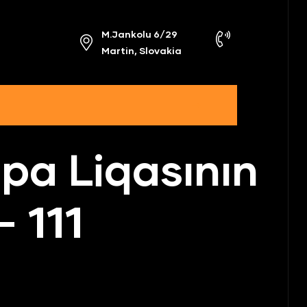
M.Jankolu 6/29
Martin, Slovakia
pa Liqasının
– 111