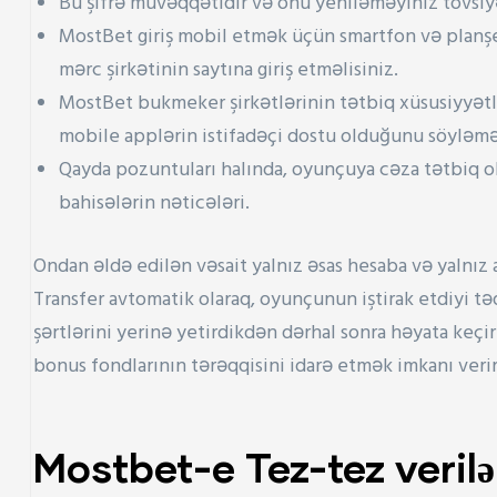
Bu şifrə müvəqqətidir və onu yeniləməyiniz tövsiyə
MostBet giriş mobil etmək üçün smartfon və planşet
mərc şirkətinin saytına giriş etməlisiniz.
MostBet bukmeker şirkətlərinin tətbiq xüsusiyyə
mobile applərin istifadəçi dostu olduğunu söyləmə
Qayda pozuntuları halında, oyunçuya cəza tətbiq 
bahisələrin nəticələri.
Ondan əldə edilən vəsait yalnız əsas hesaba və yalnız 
Transfer avtomatik olaraq, oyunçunun iştirak etdiyi t
şərtlərini yerinə yetirdikdən dərhal sonra həyata keç
bonus fondlarının tərəqqisini idarə etmək imkanı verir
Mostbet-e Tez-tez verilə