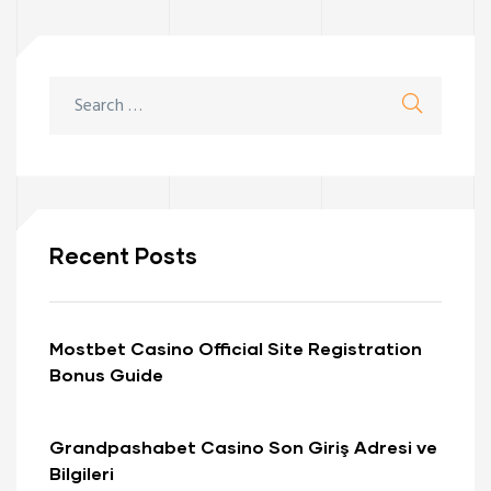
Recent Posts
Mostbet Casino Official Site Registration
ay
Bonus Guide
Grandpashabet Casino Son Giriş Adresi ve
Bilgileri