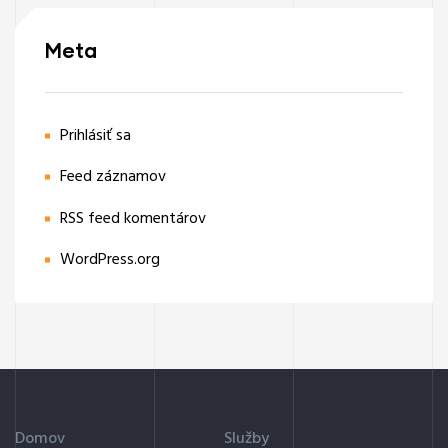
Meta
Prihlásiť sa
Feed záznamov
RSS feed komentárov
WordPress.org
Domov
Služby