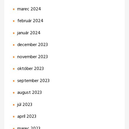
marec 2024
február 2024
január 2024
december 2023
november 2023
október 2023
september 2023
august 2023
júl 2023
apríl 2023
marec 2023