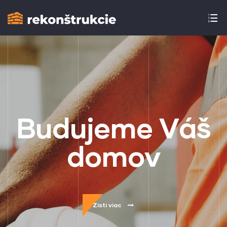
B
u
d
u
j
e
m
e
V
á
š
d
o
m
o
v
Zisti viac