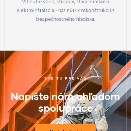
Vlhnutie stien, stropov, stará hliníkova
elektroinštalácia - nás núti k rekonštrukcii z
bezpečnostného hladiska.
SME TU PRE VÁS
Napíšte nám ohľadom
spolupráce