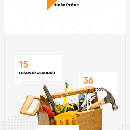
Naše Práce
15
rokov skúseností
36
projektov