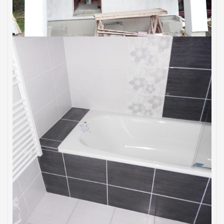
Nadstavba chaty
BYTY
KÚPEĽNE
Rekonštrukcia bytu