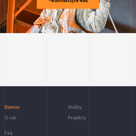
Kontaktujte Nás
1хбет кз
1xbet.k
vodka casino
https://pin-up-oyunu.com/
https://most-bet-az.com/
Domov
Služby
O nás
Projekty
Faq