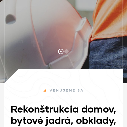
VENUJEME SA
ay
Rekonštrukcia domov,
bytové jadrá, obklady,