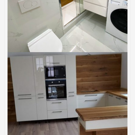
BYTY
KÚPEĽNE
Rekonštrukcia kúpeľne