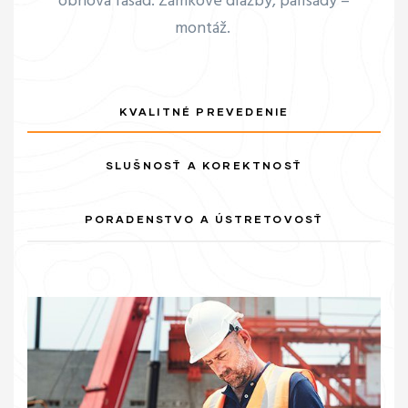
obnova fasád. Zámkové dlažby, palisády –
montáž.
KVALITNÉ PREVEDENIE
SLUŠNOSŤ A KOREKTNOSŤ
PORADENSTVO A ÚSTRETOVOSŤ