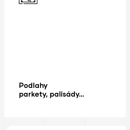
Podlahy
parkety, palisády...
Zisti Viac