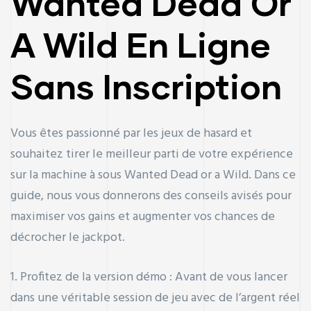
Wanted Dead Or
A Wild En Ligne
Sans Inscription
Vous êtes passionné par les jeux de hasard et
souhaitez tirer le meilleur parti de votre expérience
sur la machine à sous Wanted Dead or a Wild. Dans ce
guide, nous vous donnerons des conseils avisés pour
maximiser vos gains et augmenter vos chances de
décrocher le jackpot.
1. Profitez de la version démo : Avant de vous lancer
dans une véritable session de jeu avec de l’argent réel