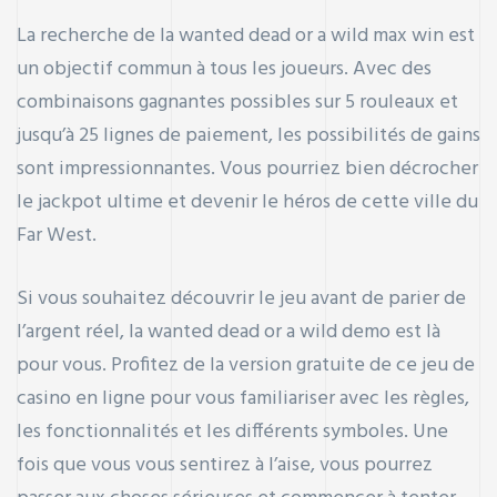
La recherche de la wanted dead or a wild max win est
un objectif commun à tous les joueurs. Avec des
combinaisons gagnantes possibles sur 5 rouleaux et
jusqu’à 25 lignes de paiement, les possibilités de gains
sont impressionnantes. Vous pourriez bien décrocher
le jackpot ultime et devenir le héros de cette ville du
Far West.
Si vous souhaitez découvrir le jeu avant de parier de
l’argent réel, la wanted dead or a wild demo est là
pour vous. Profitez de la version gratuite de ce jeu de
casino en ligne pour vous familiariser avec les règles,
les fonctionnalités et les différents symboles. Une
fois que vous vous sentirez à l’aise, vous pourrez