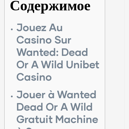
Содержимое
Jouez Au
Casino Sur
Wanted: Dead
Or A Wild Unibet
Casino
Jouer à Wanted
ay
Dead Or A Wild
Gratuit Machine