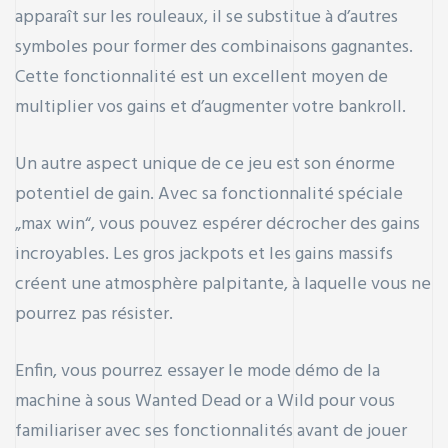
apparaît sur les rouleaux, il se substitue à d’autres
symboles pour former des combinaisons gagnantes.
Cette fonctionnalité est un excellent moyen de
multiplier vos gains et d’augmenter votre bankroll.
Un autre aspect unique de ce jeu est son énorme
potentiel de gain. Avec sa fonctionnalité spéciale
„max win“, vous pouvez espérer décrocher des gains
incroyables. Les gros jackpots et les gains massifs
créent une atmosphère palpitante, à laquelle vous ne
pourrez pas résister.
Enfin, vous pourrez essayer le mode démo de la
machine à sous Wanted Dead or a Wild pour vous
familiariser avec ses fonctionnalités avant de jouer