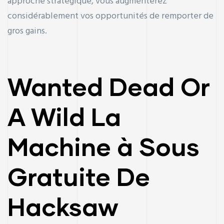
approche stratégique, vous augmenterez
considérablement vos opportunités de remporter de
gros gains.
Wanted Dead Or
A Wild La
Machine à Sous
Gratuite De
Hacksaw