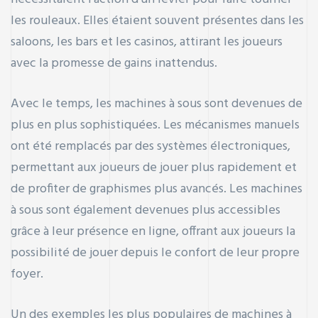
les rouleaux. Elles étaient souvent présentes dans les
saloons, les bars et les casinos, attirant les joueurs
avec la promesse de gains inattendus.
Avec le temps, les machines à sous sont devenues de
plus en plus sophistiquées. Les mécanismes manuels
ont été remplacés par des systèmes électroniques,
permettant aux joueurs de jouer plus rapidement et
de profiter de graphismes plus avancés. Les machines
à sous sont également devenues plus accessibles
grâce à leur présence en ligne, offrant aux joueurs la
possibilité de jouer depuis le confort de leur propre
foyer.
Un des exemples les plus populaires de machines à