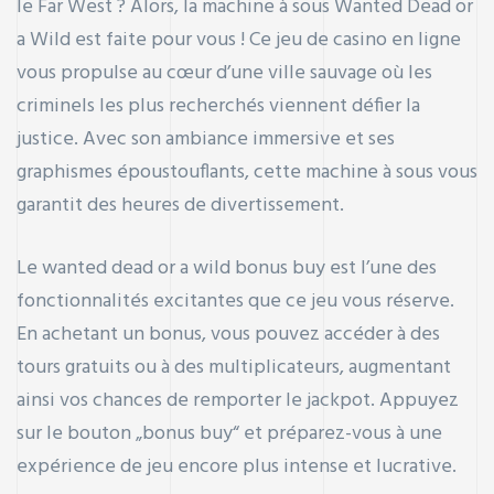
le Far West ? Alors, la machine à sous Wanted Dead or
a Wild est faite pour vous ! Ce jeu de casino en ligne
vous propulse au cœur d’une ville sauvage où les
criminels les plus recherchés viennent défier la
justice. Avec son ambiance immersive et ses
graphismes époustouflants, cette machine à sous vous
garantit des heures de divertissement.
Le wanted dead or a wild bonus buy est l’une des
fonctionnalités excitantes que ce jeu vous réserve.
En achetant un bonus, vous pouvez accéder à des
tours gratuits ou à des multiplicateurs, augmentant
ainsi vos chances de remporter le jackpot. Appuyez
sur le bouton „bonus buy“ et préparez-vous à une
expérience de jeu encore plus intense et lucrative.