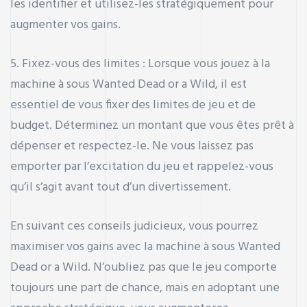
les identifier et utilisez-les stratégiquement pour
augmenter vos gains.
5. Fixez-vous des limites : Lorsque vous jouez à la
machine à sous Wanted Dead or a Wild, il est
essentiel de vous fixer des limites de jeu et de
budget. Déterminez un montant que vous êtes prêt à
dépenser et respectez-le. Ne vous laissez pas
emporter par l’excitation du jeu et rappelez-vous
qu’il s’agit avant tout d’un divertissement.
En suivant ces conseils judicieux, vous pourrez
maximiser vos gains avec la machine à sous Wanted
Dead or a Wild. N’oubliez pas que le jeu comporte
toujours une part de chance, mais en adoptant une