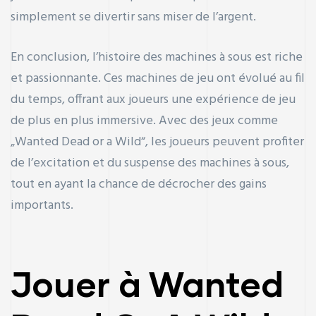
simplement se divertir sans miser de l’argent.
En conclusion, l’histoire des machines à sous est riche
et passionnante. Ces machines de jeu ont évolué au fil
du temps, offrant aux joueurs une expérience de jeu
de plus en plus immersive. Avec des jeux comme
„Wanted Dead or a Wild“, les joueurs peuvent profiter
de l’excitation et du suspense des machines à sous,
tout en ayant la chance de décrocher des gains
importants.
Jouer à Wanted