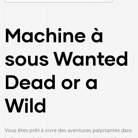
Machine à
sous Wanted
Dead or a
Wild
Vous êtes prêt à vivre des aventures palpitantes dans