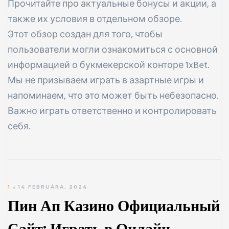
Прочитайте про актуальные бонусы и акции, а
также их условия в отдельном обзоре.
Этот обзор создан для того, чтобы
пользователи могли ознакомиться с основной
информацией о букмекерской конторе 1xBet.
Мы не призываем играть в азартные игры и
напоминаем, что это может быть небезопасно.
Важно играть ответственно и контролировать
себя.
1
14 FEBRUÁRA, 2024
Пин Ап Казино Официальный
Сайт: Играть в Онлайн