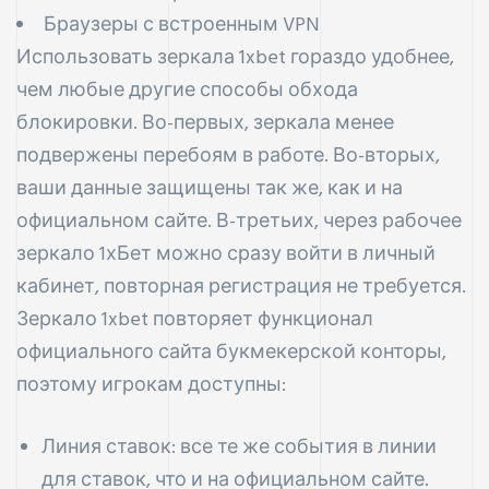
Браузеры с встроенным VPN
Использовать зеркала 1xbet гораздо удобнее,
чем любые другие способы обхода
блокировки. Во-первых, зеркала менее
подвержены перебоям в работе. Во-вторых,
ваши данные защищены так же, как и на
официальном сайте. В-третьих, через рабочее
зеркало 1хБет можно сразу войти в личный
кабинет, повторная регистрация не требуется.
Зеркало 1xbet повторяет функционал
официального сайта букмекерской конторы,
поэтому игрокам доступны:
Линия ставок: все те же события в линии
для ставок, что и на официальном сайте.