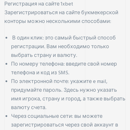
Регистрация на сайте 1xbet
Зарегистрироваться на сайте букмекерской
конторы можно несколькими способами:
В один клик: это самый быстрый способ
регистрации. Вам необходимо только
выбрать страну и валюту.
По номеру телефона: введите свой номер
телефона и код из SMS.
По электронной почте: укажите e mail,
придумайте пароль. Здесь нужно указать
имя игрока, страну и город, а также выбрать
валюту счета.
Через социальные сети: вы можете
зарегистрироваться через свой аккаунт в