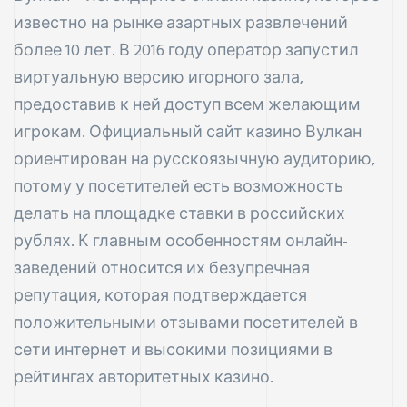
известно на рынке азартных развлечений
более 10 лет. В 2016 году оператор запустил
виртуальную версию игорного зала,
предоставив к ней доступ всем желающим
игрокам. Официальный сайт казино Вулкан
ориентирован на русскоязычную аудиторию,
потому у посетителей есть возможность
делать на площадке ставки в российских
рублях. К главным особенностям онлайн-
заведений относится их безупречная
репутация, которая подтверждается
ay
положительными отзывами посетителей в
сети интернет и высокими позициями в
рейтингах авторитетных казино.