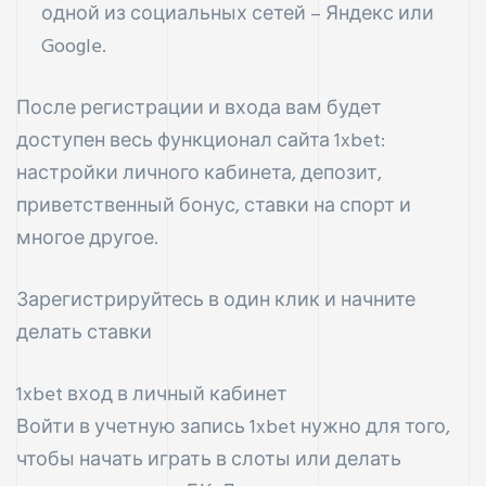
одной из социальных сетей – Яндекс или
Google.
После регистрации и входа вам будет
доступен весь функционал сайта 1xbet:
настройки личного кабинета, депозит,
приветственный бонус, ставки на спорт и
многое другое.
Зарегистрируйтесь в один клик и начните
делать ставки
1xbet вход в личный кабинет
Войти в учетную запись 1xbet нужно для того,
чтобы начать играть в слоты или делать