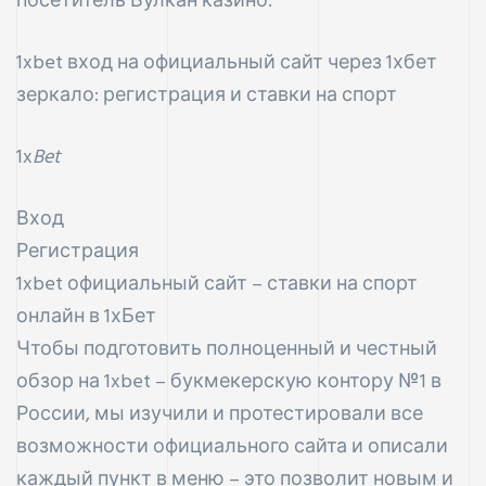
посетитель Вулкан казино.
1xbet вход на официальный сайт через 1хбет
зеркало: регистрация и ставки на спорт
1x
Bet
Вход
Регистрация
1xbet официальный сайт – ставки на спорт
онлайн в 1хБет
Чтобы подготовить полноценный и честный
обзор на 1xbet – букмекерскую контору №1 в
России, мы изучили и протестировали все
возможности официального сайта и описали
каждый пункт в меню – это позволит новым и