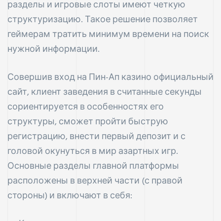
разделы и игровые слоты имеют четкую
структуризацию. Такое решение позволяет
геймерам тратить минимум времени на поиск
нужной информации.
Совершив вход на Пин-Ап казино официальный
сайт, клиент заведения в считанные секунды
сориентируется в особенностях его
структуры, сможет пройти быструю
регистрацию, внести первый депозит и с
головой окунуться в мир азартных игр.
Основные разделы главной платформы
расположены в верхней части (с правой
стороны) и включают в себя: