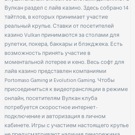
Вулкан раздел с лайв казино. Здесь собрано 14
тайтлов, в которых принимает участие
реальный крупье. Ставки от посетителей
казино Vulkan принимаются за столами для
рулетки, покера, баккары и блэкджека. Есть
возможность принять участие в
моментальной лотерее и кено. Весь софт для
лайв казино представлен компаниями
Portomaso Gaming и Evolution Gaming. Чтобы
присоединиться к видеотрансляции в режиме
онлайн, посетителям Вулкан клуба
потребуется скоростное интернет-
подключение и авторизация в личном
кабинете. Игры с участием настоящего крупье
не предусматривают наличия деморежима.