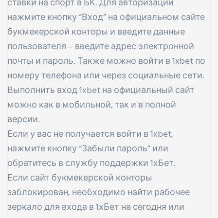
ставки на спорт в БК. Для авторизации
нажмите кнопку “Вход” на официальном сайте
букмекерской конторы и введите данные
пользователя – введите адрес электронной
почты и пароль. Также можно войти в 1xbet по
номеру телефона или через социальные сети.
Выполнить вход 1xbet на официальный сайт
можно как в мобильной, так и в полной
версии.
Если у вас не получается войти в 1xbet,
нажмите кнопку “Забыли пароль” или
обратитесь в службу поддержки 1хБет.
Если сайт букмекерской конторы
заблокирован, необходимо найти рабочее
зеркало для входа в 1хБет на сегодня или