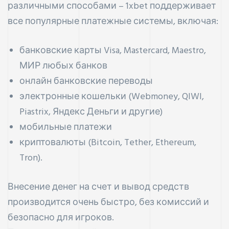
различными способами – 1xbet поддерживает
все популярные платежные системы, включая:
банковские карты Visa, Mastercard, Maestro,
МИР любых банков
онлайн банковские переводы
электронные кошельки (Webmoney, QIWI,
Piastrix, Яндекс Деньги и другие)
мобильные платежи
криптовалюты (Bitcoin, Tether, Ethereum,
Tron).
Внесение денег на счет и вывод средств
производится очень быстро, без комиссий и
безопасно для игроков.