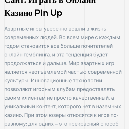
Казино Pin Up
Азартные игры уверенно вошли в жизнь
современных людей. Во всем мире с каждым
годом становится все больше почитателей
онлайн гемблинга, и эта тенденция будет
продолжаться и дальше. Мир азартных игр
является неотъемлемой частью современной
культуры. Инновационные технологии
позволяют игорным клубам предоставлять
своим клиентам не просто качественный, а
уникальный контент, которого нет в наземных
казино. При этом юзеры относятся к игре по-
разному: для одних – это прекрасный способ