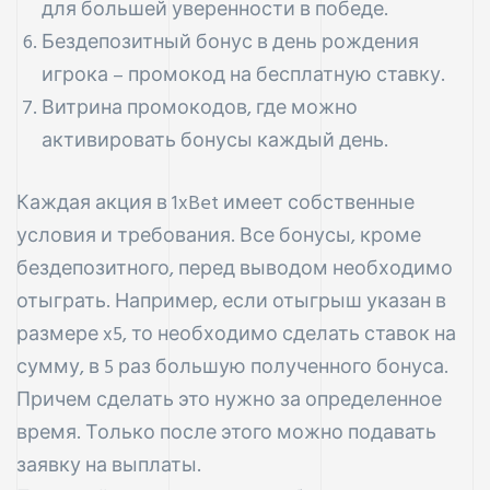
для большей уверенности в победе.
Бездепозитный бонус в день рождения
игрока – промокод на бесплатную ставку.
Витрина промокодов, где можно
активировать бонусы каждый день.
Каждая акция в 1xBet имеет собственные
условия и требования. Все бонусы, кроме
бездепозитного, перед выводом необходимо
отыграть. Например, если отыгрыш указан в
размере x5, то необходимо сделать ставок на
сумму, в 5 раз большую полученного бонуса.
Причем сделать это нужно за определенное
время. Только после этого можно подавать
заявку на выплаты.