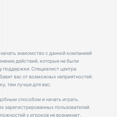
начать знакомство с данной компанией
лнение действий, которые не были
бу поддержки. Специалист центра
авит вас от возможных неприятностей.
у, тем лучше для вас.
удобным способом и начать играть.
ех зарегистрированных пользователей.
ложностей у игроков не возникнет.