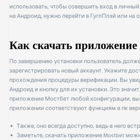
использовать, чтобы совершить вход в личный
на Андроид, нужно перейти в ГуглПлэй или на 
Как скачать приложение
По завершению установки пользователь долж
зарегистрировать новый аккаунт. Укажите дос
прохождения процедуры верификации. Вы увид
Андроид и кнопку для их установки. Это значит
приложение Мостбет любой конфигурации, вып
приложении соответствуют функциям в пк верси
Также, оно всегда доступно, ведь в него вс
Заметьте, скачать приложение Mostbet можн