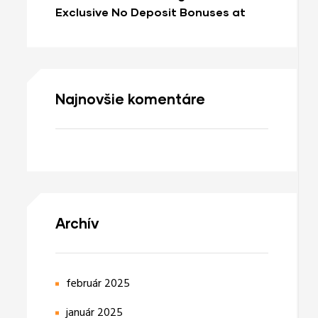
Exclusive No Deposit Bonuses at
English Language Online Casinos
Najnovšie komentáre
Archív
február 2025
január 2025