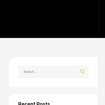
Recent Posts