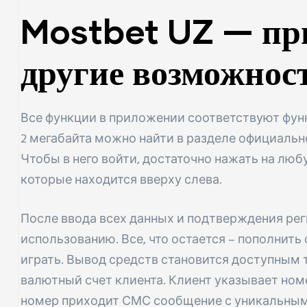
Mostbet UZ — пр
другие возможнос
Все функции в приложении соответствуют функ
2 мегабайта можно найти в разделе официально
Чтобы в него войти, достаточно нажать на лю
которые находится вверху слева.
После ввода всех данных и подтверждения рег
использованию. Все, что остается – пополнит
играть. Вывод средств становится доступным 
валютный счет клиента. Клиент указывает номе
номер приходит СМС сообщение с уникальными