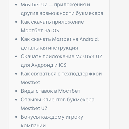
Mostbet UZ — приложения и
другие возможности букмекера
Как скачать приложение
Мостбет на iOS
Как скачать Mostbet на Android:
детальная инструкция
Скачать приложение Mostbet UZ
для Андроид и iOS
Как связаться с техподдержкой
Mostbet
Виды ставок в Мостбет
Отзывы клиентов букмекера
Mostbet UZ
Бонусы каждому игроку
компании