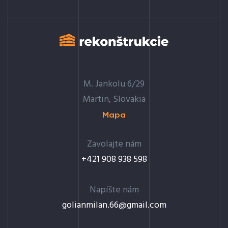
M. Jankolu 6/29
Martin, Slovakia
Mapa
Zavolajte nám
+421 908 938 598
ay
Napíšte nám
golianmilan.66@gmail.com