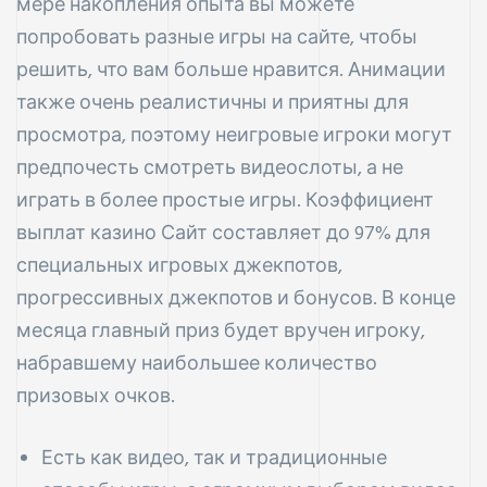
мере накопления опыта вы можете
попробовать разные игры на сайте, чтобы
решить, что вам больше нравится. Анимации
также очень реалистичны и приятны для
просмотра, поэтому неигровые игроки могут
предпочесть смотреть видеослоты, а не
играть в более простые игры. Коэффициент
выплат казино Сайт составляет до 97% для
специальных игровых джекпотов,
прогрессивных джекпотов и бонусов. В конце
месяца главный приз будет вручен игроку,
набравшему наибольшее количество
призовых очков.
Есть как видео, так и традиционные