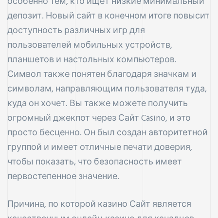
особенно тем, кто ищет низкие минимальный
депозит. Новый сайт в конечном итоге повысит
доступность различных игр для
пользователей мобильных устройств,
планшетов и настольных компьютеров.
Символ также понятен благодаря значкам и
символам, направляющим пользователя туда,
куда он хочет. Вы также можете получить
огромный джекпот через Сайт Casino, и это
просто бесценно. Он был создан авторитетной
группой и имеет отличные печати доверия,
чтобы показать, что безопасность имеет
первостепенное значение.
Причина, по которой казино Сайт является