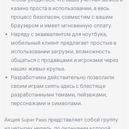
чтобы убедиться, что ваша учетная запись в
казино проста в использовании, а весь
процесс безопасен, совместим с вашим
браузером и имеет мгновенную оплату.
Наряду с эквивалентом для ноутбука,
мобильный клиент предлагает простые в
использовании загрузки, возможность
общаться с продавцами и игроками через
наших живых крупье.
Разработчики действительно позволили
своим играм сиять здесь с блестяще
разработанными темами, пейзажами,
персонажами и символами.
Акция Super Paws представляет собой группу
из четырех недель, по окончании которой