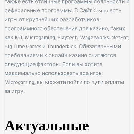
также есть отличные программы лояльности и
реферальные программы. В Сайт Casino есть
игры от крупнейших разработчиков
программного обеспечения для казино, таких
как IGT, Microgaming, Playtech, Wagerworks, NetEnt,
Big Time Games и Thunderkick. Обязательными
требованиями к онлайн-казино считаются
следующие факторы: Если вы хотите
максимально использовать все игры
Microgaming, вы можете пойти по пути оплаты
за игру.
Актуальные