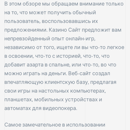
В этом обзоре мы обращаем внимание только
на то, что может получить обычный
пользователь, воспользовавшись их
предложениями. Казино Сайт предложит вам
непревзойденный опыт онлайн-игр,
независимо от того, ищете ли вы что-то легкое
в освоении, что-то с историей, что-то, что
добавит азарта в спальне, или что-то, во что
можно играть на деньги. Веб-сайт создал
впечатляющую клиентскую базу, предлагая
свои игры на настольных компьютерах,
планшетах, мобильных устройствах и
автоматах для видеопокера.
Самое замечательное в использовании