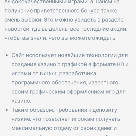
высококачественными играми, а шансы на
получение приветственного бонуса также
очень высоки. Это можно увидеть в разделе
новостей, где выделены все последние акции,
чтобы вы знали, чего вы можете ожидать.
Сайт использует новейшие технологии для
создания казино с графикой в ​​формате HD и
играми от NetEnt, разработчика
программного обеспечения, известного
своим графическим оформлением игр для
казино.
Таким образом, требования к депозиту
низкие, что позволяет игрокам получать
максимальную отдачу от своих денег и