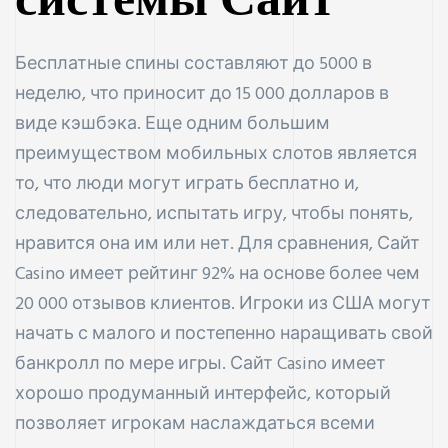
Бесплатные спины составляют до 5000 в
неделю, что приносит до 15 000 долларов в
виде кэшбэка. Еще одним большим
преимуществом мобильных слотов является
то, что люди могут играть бесплатно и,
следовательно, испытать игру, чтобы понять,
нравится она им или нет. Для сравнения, Сайт
Casino имеет рейтинг 92% на основе более чем
20 000 отзывов клиентов. Игроки из США могут
начать с малого и постепенно наращивать свой
банкролл по мере игры. Сайт Casino имеет
хорошо продуманный интерфейс, который
позволяет игрокам наслаждаться всеми