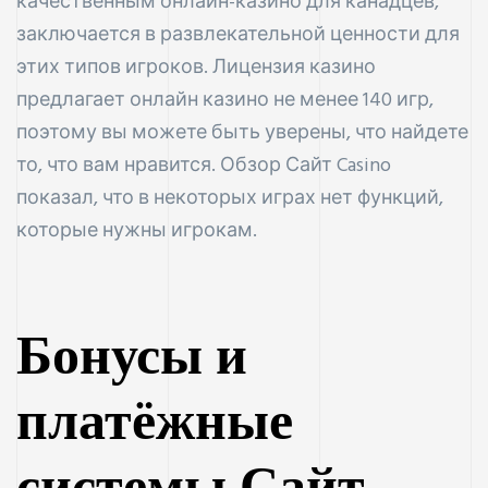
качественным онлайн-казино для канадцев,
заключается в развлекательной ценности для
этих типов игроков. Лицензия казино
предлагает
онлайн казино
не менее 140 игр,
поэтому вы можете быть уверены, что найдете
то, что вам нравится. Обзор Сайт Casino
показал, что в некоторых играх нет функций,
которые нужны игрокам.
Бонусы и
платёжные
системы Сайт