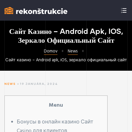
Сайт Казино – Android Apk, IOS,
Зеркало Официальный Сайт
Domov
News
Сайт казино – Android apk, iOS, зеркало официальный сайт
NEWS
19 JANUÁRA, 2024
Menu
Бонусы в онлайн казино Сайт
Casino для клиентов