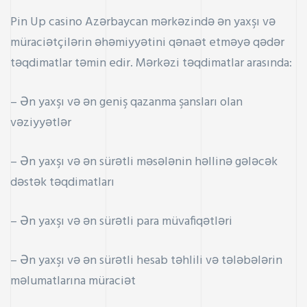
Pin Up casino Azərbaycan mərkəzində ən yaxşı və
müraciətçilərin əhəmiyyətini qənaət etməyə qədər
təqdimatlar təmin edir. Mərkəzi təqdimatlar arasında:
– Ən yaxşı və ən geniş qazanma şansları olan
vəziyyətlər
– Ən yaxşı və ən sürətli məsələnin həllinə gələcək
dəstək təqdimatları
– Ən yaxşı və ən sürətli para müvafiqətləri
– Ən yaxşı və ən sürətli hesab təhlili və tələbələrin
məlumatlarına müraciət