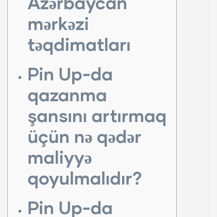
Azərbaycan
mərkəzi
təqdimatları
Pin Up-da
qazanma
şansını artırmaq
üçün nə qədər
maliyyə
qoyulmalıdır?
Pin Up-da