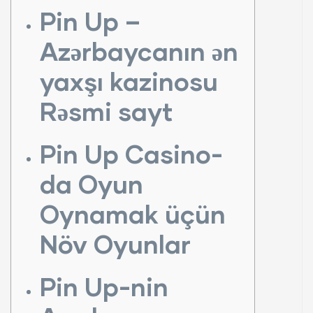
Pin Up –
Azərbaycanın ən
yaxşı kazinosu
Rəsmi sayt
Pin Up Casino-
da Oyun
Oynamak üçün
Növ Oyunlar
ay
Pin Up-nin