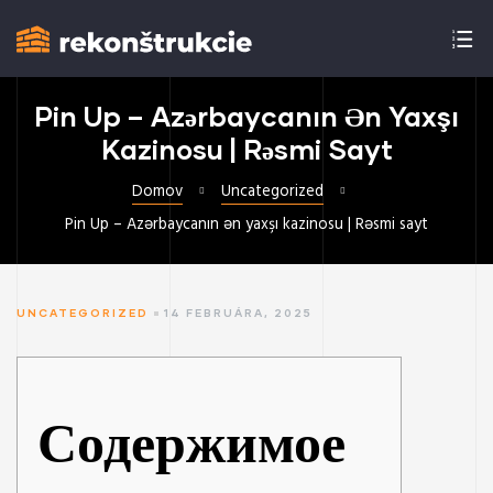
Pin Up – Azərbaycanın Ən Yaxşı
Kazinosu | Rəsmi Sayt
Domov
Uncategorized
Pin Up – Azərbaycanın ən yaxşı kazinosu | Rəsmi sayt
UNCATEGORIZED
14 FEBRUÁRA, 2025
Содержимое