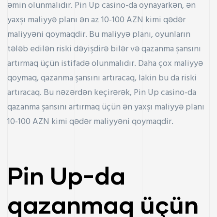
əmin olunmalıdır. Pin Up casino-da oynayarkən, ən
yaxşı maliyyə planı ən az 10-100 AZN kimi qədər
maliyyəni qoymaqdir. Bu maliyyə planı, oyunların
tələb edilən riski dəyişdirə bilər və qazanma şansını
artırmaq üçün istifadə olunmalıdır. Daha çox maliyyə
qoymaq, qazanma şansını artıracaq, lakin bu da riski
artıracaq. Bu nəzərdən keçirərək, Pin Up casino-da
qazanma şansını artırmaq üçün ən yaxşı maliyyə planı
10-100 AZN kimi qədər maliyyəni qoymaqdir.
Pin Up-da
qazanmaq üçün