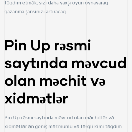
təqdim etmək, sizi daha yaxşı oyun oynayaraq
qazanma şansınızı artıracaq.
Pin Up rəsmi
saytında məvcud
olan məchit və
xidmətlər
Pin Up rəsmi saytında məvcud olan məchitlər və
xidmətlər ən geniş məzmunlu və fərqli kimi təqdim