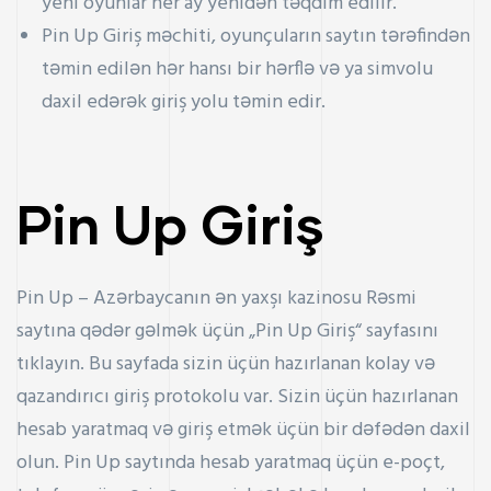
yeni oyunlar her ay yenidən təqdim edilir.
Pin Up Giriş məchiti, oyunçuların saytın tərəfindən
təmin edilən hər hansı bir hərflə və ya simvolu
daxil edərək giriş yolu təmin edir.
Pin Up Giriş
Pin Up – Azərbaycanın ən yaxşı kazinosu Rəsmi
saytına qədər gəlmək üçün „Pin Up Giriş“ sayfasını
tıklayın. Bu sayfada sizin üçün hazırlanan kolay və
qazandırıcı giriş protokolu var. Sizin üçün hazırlanan
hesab yaratmaq və giriş etmək üçün bir dəfədən daxil
olun. Pin Up saytında hesab yaratmaq üçün e-poçt,