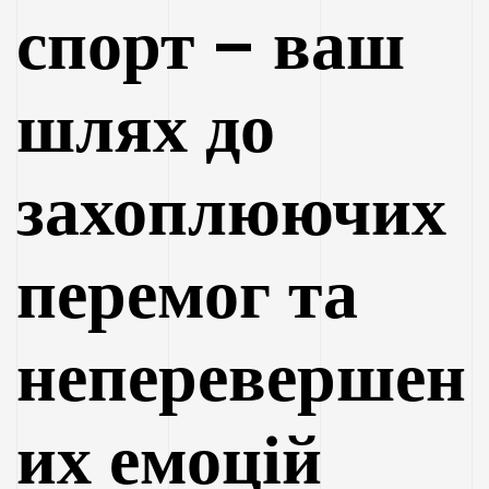
спорт – ваш
шлях до
захоплюючих
перемог та
неперевершен
их емоцій