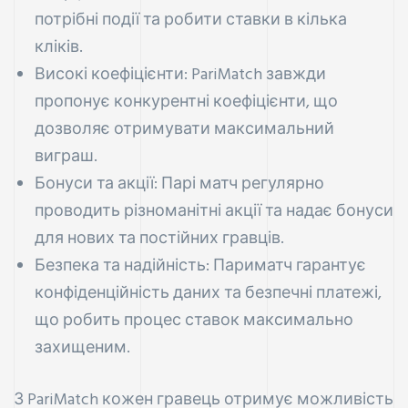
потрібні події та робити ставки в кілька
кліків.
Високі коефіцієнти: PariMatch завжди
пропонує конкурентні коефіцієнти, що
дозволяє отримувати максимальний
виграш.
Бонуси та акції: Парі матч регулярно
проводить різноманітні акції та надає бонуси
для нових та постійних гравців.
Безпека та надійність: Париматч гарантує
конфіденційність даних та безпечні платежі,
що робить процес ставок максимально
захищеним.
З PariMatch кожен гравець отримує можливість