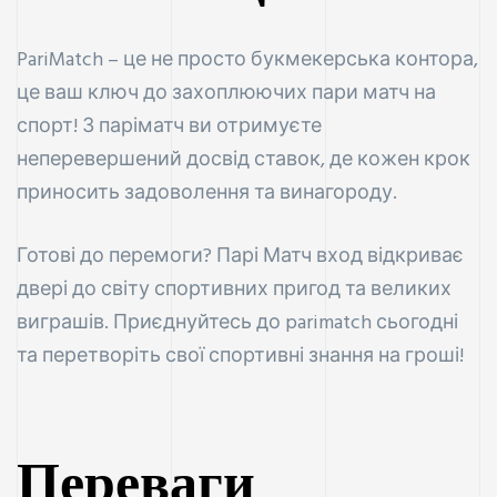
PariMatch – це не просто букмекерська контора,
це ваш ключ до захоплюючих пари матч на
спорт! З паріматч ви отримуєте
неперевершений досвід ставок, де кожен крок
приносить задоволення та винагороду.
Готові до перемоги? Парі Матч вход відкриває
двері до світу спортивних пригод та великих
виграшів. Приєднуйтесь до parimatch сьогодні
та перетворіть свої спортивні знання на гроші!
Переваги