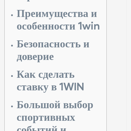
Преимущества и
особенности 1win
Безопасность и
доверие
Как сделать
ставку в 1WIN
Большой выбор
спортивных
событий и