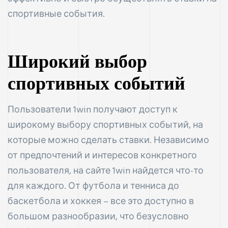
спортивные события.
Широкий выбор
спортивных событий
Пользователи 1win получают доступ к
широкому выбору спортивных событий, на
которые можно сделать ставки. Независимо
от предпочтений и интересов конкретного
пользователя, на сайте 1win найдется что-то
для каждого. От футбола и тенниса до
баскетбола и хоккея – все это доступно в
большом разнообразии, что безусловно