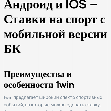
Андроид и IOS –
Ставки на спорт с
мобильной версии
БК
Преимущества и
особенности 1win
1win предлагает широкий спектр спортивных
событий, на которые можно сделать ставку.