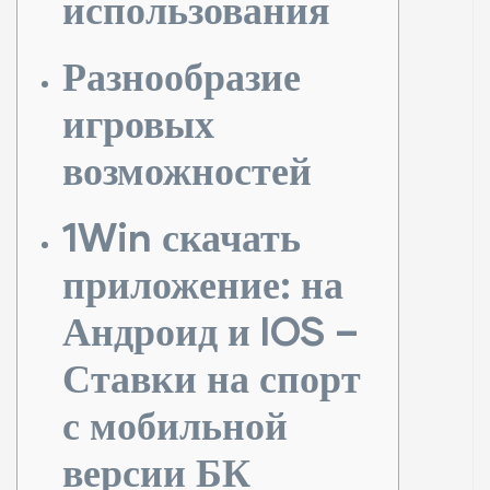
использования
Разнообразие
игровых
возможностей
1Win скачать
приложение: на
Андроид и IOS –
Ставки на спорт
с мобильной
версии БК