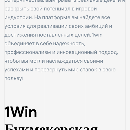
соперничества, выигрывать реальные деньги и
раскрыть свой потенциал в игровой
индустрии. На платформе вы найдете все
условия для реализации своих амбиций и
достижения поставленных целей. 1win
объединяет в себе надежность,
профессионализм и инновационный подход,
чтобы вы могли наслаждаться своими
успехами и перевернуть мир ставок в свою
пользу!
1Win
Букмекерская