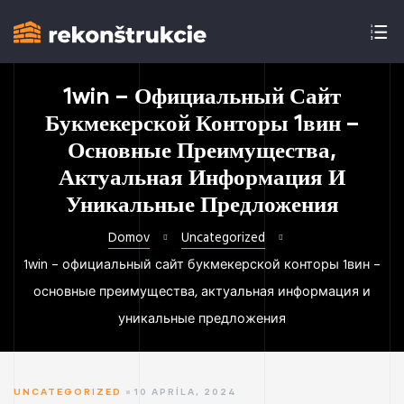
1win – Официальный Сайт
Букмекерской Конторы 1вин –
Основные Преимущества,
Актуальная Информация И
Уникальные Предложения
Domov
Uncategorized
1win – официальный сайт букмекерской конторы 1вин –
основные преимущества, актуальная информация и
уникальные предложения
UNCATEGORIZED
10 APRÍLA, 2024