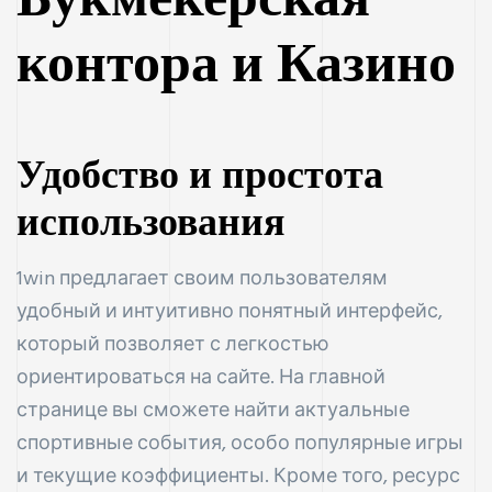
контора и Казино
Удобство и простота
использования
1win предлагает своим пользователям
удобный и интуитивно понятный интерфейс,
который позволяет с легкостью
ориентироваться на сайте. На главной
странице вы сможете найти актуальные
спортивные события, особо популярные игры
и текущие коэффициенты. Кроме того, ресурс