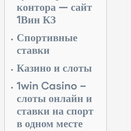
контора — сайт
1Вин КЗ
Спортивные
ставки
Казино и слоты
1win Casino –
слоты онлайн и
ставки на спорт
в одном месте