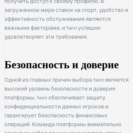
получить доступ к своему профилю. В
загруженном мире ставок на спорт, удобство и
эффективность обслуживания являются
важными факторами, и 1win успешно
удовлетворяет эти требования.
Безопасность и доверие
Одной из главных причин выбора 1win является
высокий уровень безопасности и доверия
платформы. 1win обеспечивает защиту
конфиденциальности данных игроков и
гарантирует безопасность финансовых
операций. Команда платформы внимательно