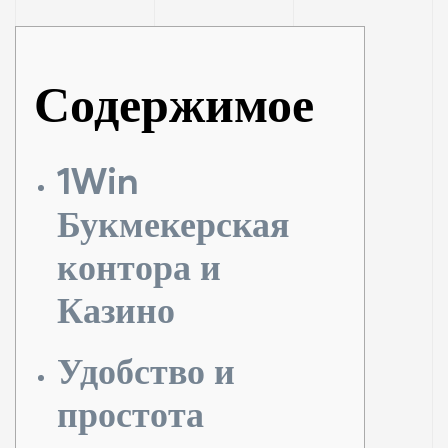
Содержимое
1Win
Букмекерская
контора и
Казино
ay
Удобство и
простота