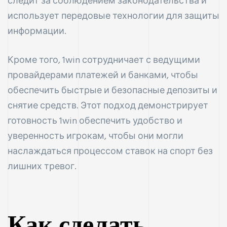
следит за соблюдением законодательства и
использует передовые технологии для защиты
информации.
Кроме того, 1win сотрудничает с ведущими
провайдерами платежей и банками, чтобы
обеспечить быстрые и безопасные депозиты и
снятие средств. Этот подход демонстрирует
готовность 1win обеспечить удобство и
уверенность игрокам, чтобы они могли
наслаждаться процессом ставок на спорт без
лишних тревог.
Как сделать