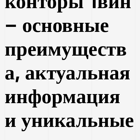
конторы 1вин
– основные
преимуществ
а, актуальная
информация
и уникальные