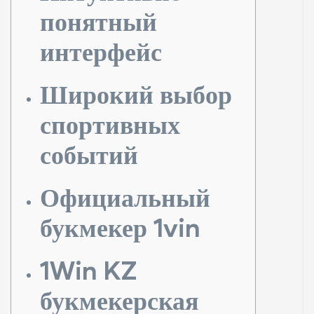
понятный
интерфейс
Широкий выбор
спортивных
событий
Официальный
букмекер 1vin
1Win KZ
букмекерская