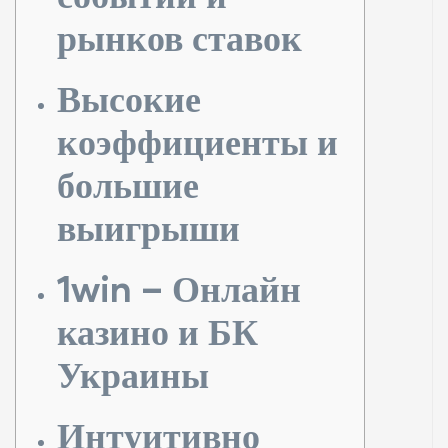
рынков ставок
Высокие
коэффициенты и
большие
выигрыши
1win – Онлайн
казино и БК
Украины
Интуитивно