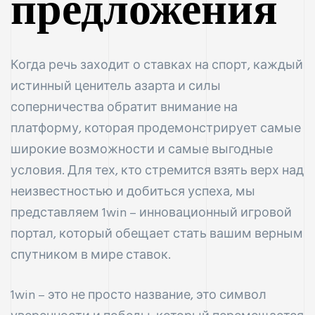
предложения
Когда речь заходит о ставках на спорт, каждый
истинный ценитель азарта и силы
соперничества обратит внимание на
платформу, которая продемонстрирует самые
широкие возможности и самые выгодные
условия. Для тех, кто стремится взять верх над
неизвестностью и добиться успеха, мы
представляем
1win
– инновационный игровой
портал, который обещает стать вашим верным
спутником в мире ставок.
1win – это не просто название, это символ