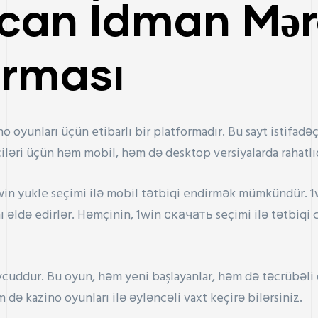
can İdman Mərc
orması
 oyunları üçün etibarlı bir platformadır. Bu sayt istifadəç
iləri üçün həm mobil, həm də desktop versiyalarda rahatlıql
in yukle seçimi ilə mobil tətbiqi endirmək mümkündür. 1win
ı əldə edirlər. Həmçinin, 1win скачать seçimi ilə tətbiqi 
vcuddur. Bu oyun, həm yeni başlayanlar, həm də təcrübəli 
də kazino oyunları ilə əyləncəli vaxt keçirə bilərsiniz.