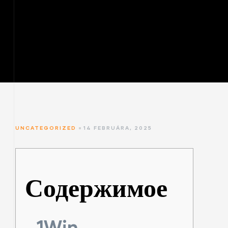
UNCATEGORIZED
14 FEBRUÁRA, 2025
ay
Содержимое
1Win