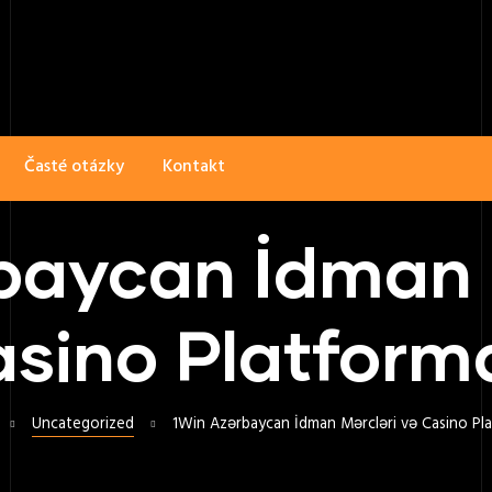
Časté otázky
Kontakt
baycan İdman M
sino Platform
Uncategorized
1Win Azərbaycan İdman Mərcləri və Casino Pla