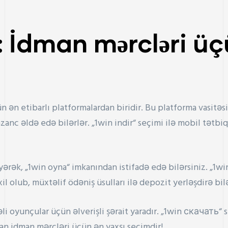
İdman mərcləri üçü
ən etibarlı platformalardan biridir. Bu platforma vasitəsi
anc əldə edə bilərlər. „1win indir“ seçimi ilə mobil tətbiq
ərək, „1win oyna“ imkanından istifadə edə bilərsiniz. „1win
l olub, müxtəlif ödəniş üsulları ilə depozit yerləşdirə bilə
i oyunçular üçün əlverişli şərait yaradır. „1win скачать“ 
can idman mərcləri üçün ən yaxşı seçimdir!