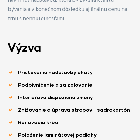
navrhnúť nadstavbu, ktorá by zvýšila kvalitu
bývania a v konečnom dôsledku aj finálnu cenu na
trhu s nehnutelnosťami.
Výzva
Pristavenie nadstavby chaty
Podpivničenie a zaizolovanie
Interiérové dispozičné zmeny
Znižovanie a úprava stropov - sadrokartón
Renovácia krbu
Položenie laminátovej podlahy