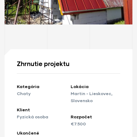
Zhrnutie projektu
Kategória
Lokácia
Chaty
Martin - Lieskovec,
Slovensko
ay
Klient
Fyzická osoba
Rozpočet
€7.500
Ukončené